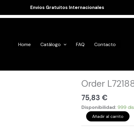
Envios Gratuitos Internacionales
Home
Catálogo
FAQ
Contacto
Order
Order L7218
L721887
cantidad
75,83
€
Disponibilidad:
999 dis
Añadir al carrito