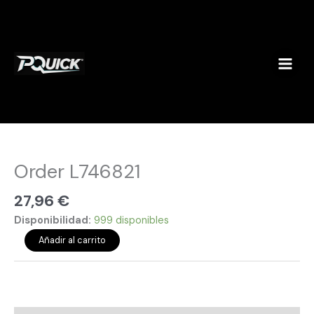
Ir
al
contenido
Order
L746821
cantidad
Order L746821
27,96
€
Disponibilidad:
999 disponibles
Añadir al carrito