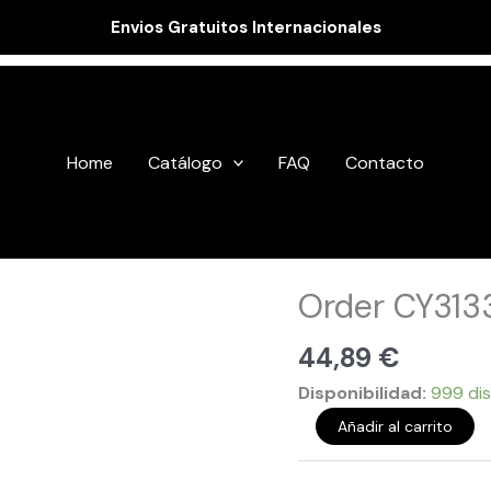
Envios Gratuitos Internacionales
Home
Catálogo
FAQ
Contacto
Order
Order CY313
CY31334
cantidad
44,89
€
Disponibilidad:
999 dis
Añadir al carrito