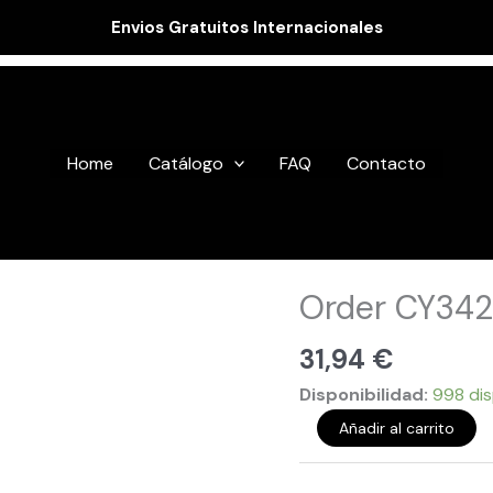
Envios Gratuitos Internacionales
Home
Catálogo
FAQ
Contacto
Order
Order CY342
CY34261
cantidad
31,94
€
Disponibilidad:
998 dis
Añadir al carrito