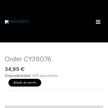
Ir
al
contenido
Order
CY38076
cantidad
Order CY38076
34,95
€
Disponibilidad:
999 disponibles
Añadir al carrito