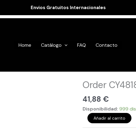
Envios Gratuitos Internacionales
Home
Catálogo
FAQ
Contacto
Order
Order CY481
CY48182
cantidad
41,88
€
Disponibilidad:
999 dis
Añadir al carrito