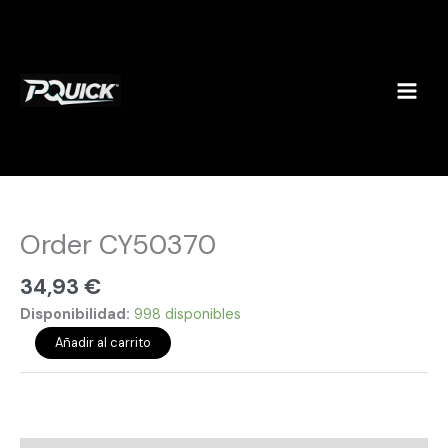
Ir
al
contenido
Order
CY50370
cantidad
Order CY50370
34,93
€
Disponibilidad:
998 disponibles
Añadir al carrito