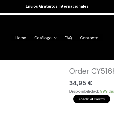
Envios Gratuitos Internacionales
Home
Catálogo
FAQ
Contacto
Order
Order CY516
CY51687
cantidad
34,95
€
Disponibilidad:
999 dis
Añadir al carrito