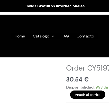
Envios Gratuitos Internacionales
Home
Catálogo
FAQ
Contacto
Order
Order CY519
CY51977
cantidad
30,54
€
Disponibilidad:
998 dis
Añadir al carrito