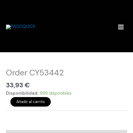
Ir
al
contenido
Order
CY53442
cantidad
Order CY53442
33,93
€
Disponibilidad:
999 disponibles
Añadir al carrito