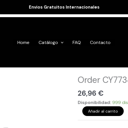
Envios Gratuitos Internacionales
Home
Catálogo
FAQ
Contacto
Order
Order CY77
CY77344
cantidad
26,96
€
Disponibilidad:
999 dis
Añadir al carrito