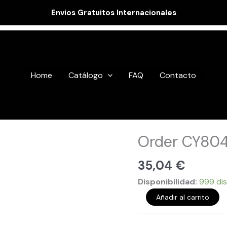
Envios Gratuitos Internacionales
Home
Catálogo
FAQ
Contacto
Order
Order CY80
CY80490
cantidad
35,04
€
Disponibilidad:
999 dis
Añadir al carrito