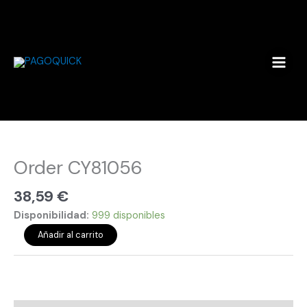
Ir
al
contenido
Order
CY81056
cantidad
Order CY81056
38,59
€
Disponibilidad:
999 disponibles
Añadir al carrito