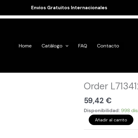
Envios Gratuitos Internacionales
Home
Catálogo
FAQ
Contacto
Order
Order L71341
L713412
cantidad
59,42
€
Disponibilidad:
998 dis
Añadir al carrito