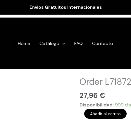
Envios Gratuitos Internacionales
Home
Catálogo
FAQ
Contacto
Order
Order L7187
L718723
cantidad
27,96
€
Disponibilidad:
999 dis
Añadir al carrito