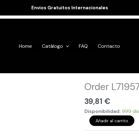
Envios Gratuitos Internacionales
Home
Catálogo
FAQ
Contacto
Order
Order L7195
L719577
cantidad
39,81
€
Disponibilidad:
999 dis
Añadir al carrito