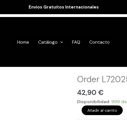
Envios Gratuitos Internacionales
Home
Catálogo
FAQ
Contacto
Order
Order L7202
L720255
cantidad
42,90
€
Disponibilidad:
999 dis
Añadir al carrito