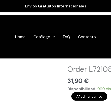
Envios Gratuitos Internacionales
Home
Catálogo
FAQ
Contacto
Order
Order L7210
L721087
cantidad
31,90
€
Disponibilidad:
999 dis
Añadir al carrito