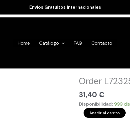
Envios Gratuitos Internacionales
Home
Catálogo
FAQ
Contacto
Order
Order L7232
L723255
cantidad
31,40
€
Disponibilidad:
999 dis
Añadir al carrito