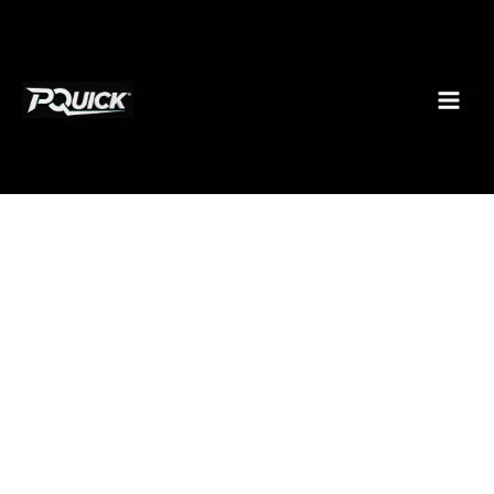
Ir
al
contenido
Order
L723901
cantidad