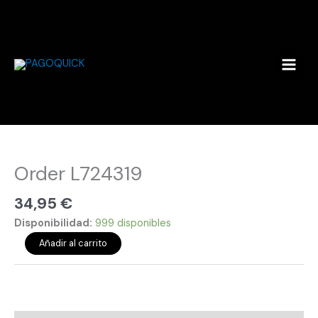
Ir
al
contenido
Order
L724319
cantidad
Order L724319
34,95
€
Disponibilidad:
999 disponibles
Añadir al carrito