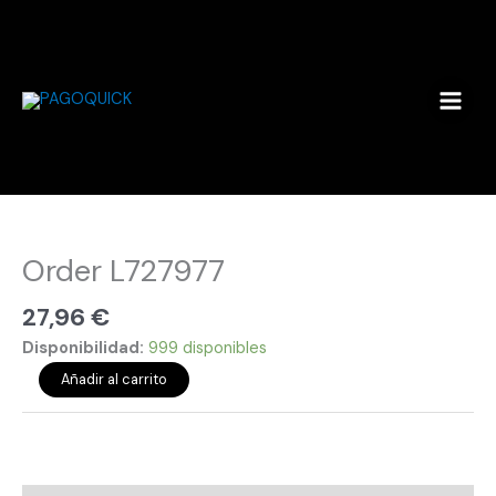
Ir
al
contenido
Order
L727977
cantidad
Order L727977
27,96
€
Disponibilidad:
999 disponibles
Añadir al carrito