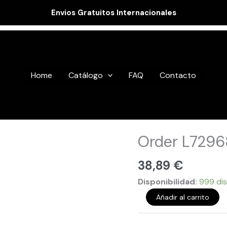
Envios Gratuitos Internacionales
Home
Catálogo
FAQ
Contacto
Order
Order L729
L729683
cantidad
38,89
€
Disponibilidad:
999 dis
Añadir al carrito