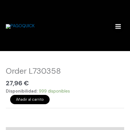
Ir
al
contenido
Order
L730358
cantidad
Order L730358
27,96
€
Disponibilidad:
999 disponibles
Añadir al carrito