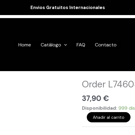
Envios Gratuitos Internacionales
Home
Catálogo
FAQ
Contacto
Order
Order L7460
L746031
cantidad
37,90
€
Disponibilidad:
999 dis
Añadir al carrito