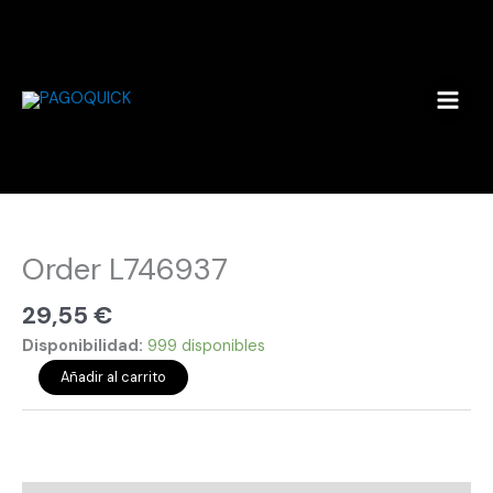
Ir
al
contenido
Order
L746937
cantidad
Order L746937
29,55
€
Disponibilidad:
999 disponibles
Añadir al carrito