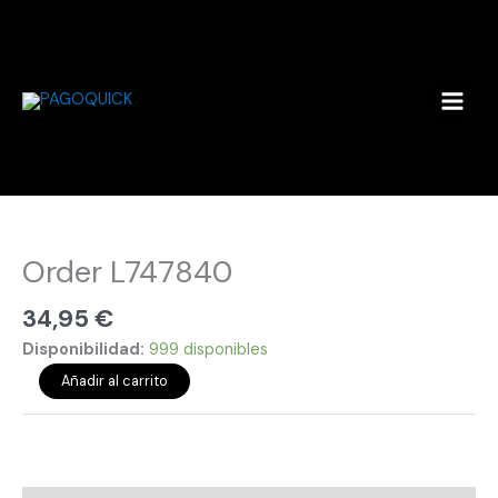
Ir
al
contenido
Order
L747840
cantidad
Order L747840
34,95
€
Disponibilidad:
999 disponibles
Añadir al carrito