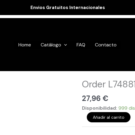
Envios Gratuitos Internacionales
Home
Catálogo
FAQ
Contacto
Order
Order L7488
L748810
cantidad
27,96
€
Disponibilidad:
999 dis
Añadir al carrito