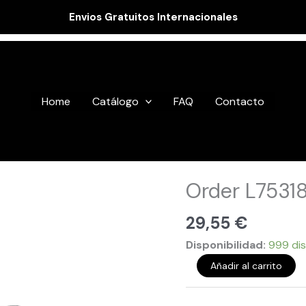
Envios Gratuitos Internacionales
Home
Catálogo
FAQ
Contacto
Order
Order L7531
L753180
cantidad
29,55
€
Disponibilidad:
999 dis
Añadir al carrito