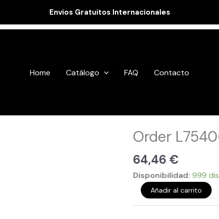
Envios Gratuitos Internacionales
Home
Catálogo
FAQ
Contacto
Order
Order L754
L754066
cantidad
64,46
€
Disponibilidad:
999 dis
Añadir al carrito