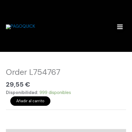
Ir
al
contenido
Order
L754767
cantidad
Order L754767
29,55
€
Disponibilidad:
999 disponibles
Añadir al carrito