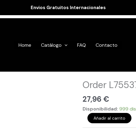
Envios Gratuitos Internacionales
Home
Catálogo
FAQ
Contacto
Order
Order L7553
L755373
cantidad
27,96
€
Disponibilidad:
999 dis
Añadir al carrito